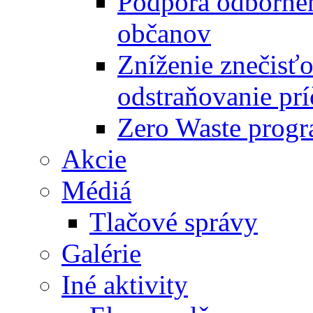
Podpora odbornéh
občanov
Zníženie znečisťo
odstraňovanie prí
Zero Waste progr
Akcie
Médiá
Tlačové správy
Galérie
Iné aktivity