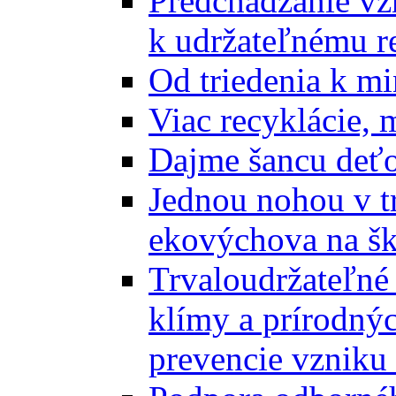
Predchádzanie vz
k udržateľnému r
Od triedenia k mi
Viac recyklácie, 
Dajme šancu deťo
Jednou nohou v tr
ekovýchova na š
Trvaloudržateľné 
klímy a prírodný
prevencie vzniku 