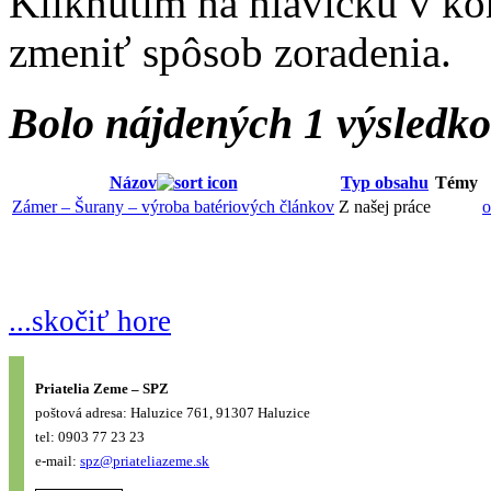
Kliknutím na hlavičku v ko
zmeniť spôsob zoradenia.
Bolo nájdených 1 výsledk
Názov
Typ obsahu
Témy
Zámer – Šurany – výroba batériových článkov
Z našej práce
o
...skočiť hore
Priatelia Zeme – SPZ
poštová adresa: Haluzice 761, 91307 Haluzice
tel: 0903 77 23 23
e-mail:
spz@priateliazeme.sk