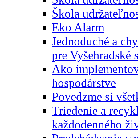
Škola udržateľnos
Eko Alarm
Jednoduché a chyt
pre Vyšehradské 
Ako implementova
hospodárstve
Povedzme si všet
Triedenie a recyk
každodenného ži