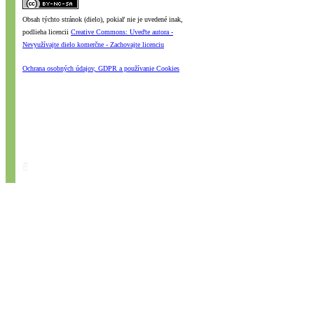
Obsah týchto stránok (dielo), pokiaľ nie je uvedené inak,
podlieha licencii
Creative Commons: Uveďte autora -
Nevyužívajte dielo komerčne - Zachovajte licenciu
Ochrana osobných údajov, GDPR a používanie Cookies
#