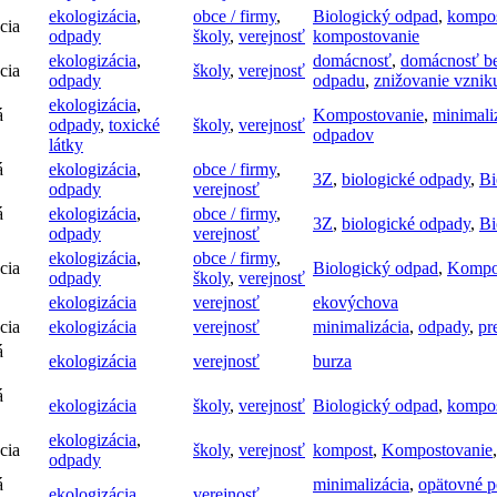
ekologizácia
,
obce / firmy
,
Biologický odpad
,
kompo
cia
odpady
školy
,
verejnosť
kompostovanie
ekologizácia
,
domácnosť
,
domácnosť b
cia
školy
,
verejnosť
odpady
odpadu
,
znižovanie vzni
ekologizácia
,
á
Kompostovanie
,
minimali
odpady
,
toxické
školy
,
verejnosť
odpadov
látky
á
ekologizácia
,
obce / firmy
,
3Z
,
biologické odpady
,
Bi
odpady
verejnosť
á
ekologizácia
,
obce / firmy
,
3Z
,
biologické odpady
,
Bi
odpady
verejnosť
ekologizácia
,
obce / firmy
,
cia
Biologický odpad
,
Kompo
odpady
školy
,
verejnosť
ekologizácia
verejnosť
ekovýchova
cia
ekologizácia
verejnosť
minimalizácia
,
odpady
,
pr
á
ekologizácia
verejnosť
burza
á
ekologizácia
školy
,
verejnosť
Biologický odpad
,
kompo
ekologizácia
,
cia
školy
,
verejnosť
kompost
,
Kompostovanie
odpady
á
minimalizácia
,
opätovné p
ekologizácia
verejnosť