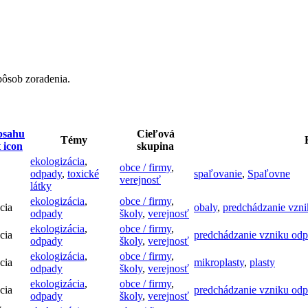
pôsob zoradenia.
bsahu
Cieľová
Témy
skupina
ekologizácia
,
obce / firmy
,
odpady
,
toxické
spaľovanie
,
Spaľovne
verejnosť
látky
ekologizácia
,
obce / firmy
,
cia
obaly
,
predchádzanie vzn
odpady
školy
,
verejnosť
ekologizácia
,
obce / firmy
,
cia
predchádzanie vzniku od
odpady
školy
,
verejnosť
ekologizácia
,
obce / firmy
,
cia
mikroplasty
,
plasty
odpady
školy
,
verejnosť
ekologizácia
,
obce / firmy
,
cia
predchádzanie vzniku od
odpady
školy
,
verejnosť