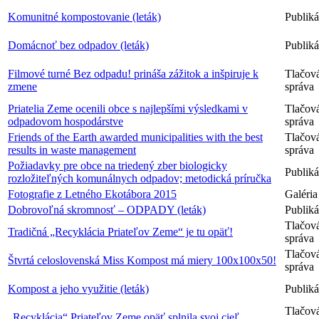
Komunitné kompostovanie (leták)
Publiká
Domácnoť bez odpadov (leták)
Publiká
Filmové turné Bez odpadu! prináša zážitok a inšpiruje k
Tlačov
zmene
správa
Priatelia Zeme ocenili obce s najlepšími výsledkami v
Tlačov
odpadovom hospodárstve
správa
Friends of the Earth awarded municipalities with the best
Tlačov
results in waste management
správa
Požiadavky pre obce na triedený zber biologicky
Publiká
rozložiteľných komunálnych odpadov; metodická príručka
Fotografie z Letného Ekotábora 2015
Galéria
Dobrovoľná skromnosť – ODPADY (leták)
Publiká
Tlačov
Tradičná „Recyklácia Priateľov Zeme“ je tu opäť!
správa
Tlačov
Štvrtá celoslovenská Miss Kompost má miery 100x100x50!
správa
Kompost a jeho využitie (leták)
Publiká
Tlačov
„Recyklácia“ Priateľov Zeme opäť splnila svoj cieľ