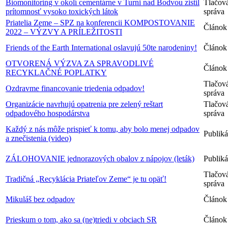
Biomonitoring v okolí cementárne v Turni nad Bodvou zistil
Tlačov
prítomnosť vysoko toxických látok
správa
Priatelia Zeme – SPZ na konferencii KOMPOSTOVANIE
Článok
2022 – VÝZVY A PRÍLEŽITOSTI
Friends of the Earth International oslavujú 50te narodeniny!
Článok
OTVORENÁ VÝZVA ZA SPRAVODLIVÉ
Článok
RECYKLAČNÉ POPLATKY
Tlačov
Ozdravme financovanie triedenia odpadov!
správa
Organizácie navrhujú opatrenia pre zelený reštart
Tlačov
odpadového hospodárstva
správa
Každý z nás môže prispieť k tomu, aby bolo menej odpadov
Publiká
a znečistenia (video)
ZÁLOHOVANIE jednorazových obalov z nápojov (leták)
Publiká
Tlačov
Tradičná „Recyklácia Priateľov Zeme“ je tu opäť!
správa
Mikuláš bez odpadov
Článok
Prieskum o tom, ako sa (ne)triedi v obciach SR
Článok