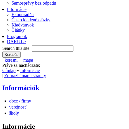
Samosprávy bez odpadu
Informácie
Ekoporadňa
Často kladené otázky
Kiadványok
Články
Programok
DARUJ >
Search this site:
keresni
mapa
Práve sa nachádzate:
Címlap
»
Informácie
|
Zobraziť mapu stránky
Információk
obce / firmy
verejnosť
školy
Informácie