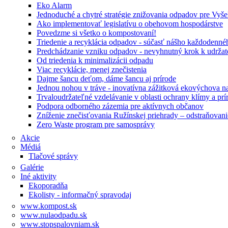
Eko Alarm
Jednoduché a chytré stratégie znižovania odpadov pre Vyš
Ako implementovať legislatívu o obehovom hospodárstve
Povedzme si všetko o kompostovaní!
Triedenie a recyklácia odpadov - súčasť nášho každodenné
Predchádzanie vzniku odpadov - nevyhnutný krok k udrža
Od triedenia k minimalizácii odpadu
Viac recyklácie, menej znečistenia
Dajme šancu deťom, dáme šancu aj prírode
Jednou nohou v tráve - inovatívna zážitková ekovýchova n
Trvaloudržateľné vzdelávanie v oblasti ochrany klímy a pr
Podpora odborného zázemia pre aktívnych občanov
Zníženie znečisťovania Ružínskej priehrady – odstraňovani
Zero Waste program pre samosprávy
Akcie
Médiá
Tlačové správy
Galérie
Iné aktivity
Ekoporadňa
Ekolisty - informačný spravodaj
www.kompost.sk
www.nulaodpadu.sk
www.stopspalovniam.sk