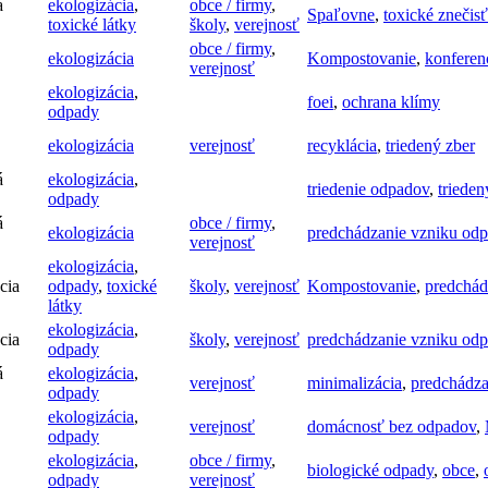
á
ekologizácia
,
obce / firmy
,
Spaľovne
,
toxické znečis
toxické látky
školy
,
verejnosť
obce / firmy
,
ekologizácia
Kompostovanie
,
konferen
verejnosť
ekologizácia
,
foei
,
ochrana klímy
odpady
ekologizácia
verejnosť
recyklácia
,
triedený zber
á
ekologizácia
,
triedenie odpadov
,
trieden
odpady
á
obce / firmy
,
ekologizácia
predchádzanie vzniku od
verejnosť
ekologizácia
,
cia
odpady
,
toxické
školy
,
verejnosť
Kompostovanie
,
predchád
látky
ekologizácia
,
cia
školy
,
verejnosť
predchádzanie vzniku od
odpady
á
ekologizácia
,
verejnosť
minimalizácia
,
predchádza
odpady
ekologizácia
,
verejnosť
domácnosť bez odpadov
,
odpady
ekologizácia
,
obce / firmy
,
biologické odpady
,
obce
,
odpady
verejnosť