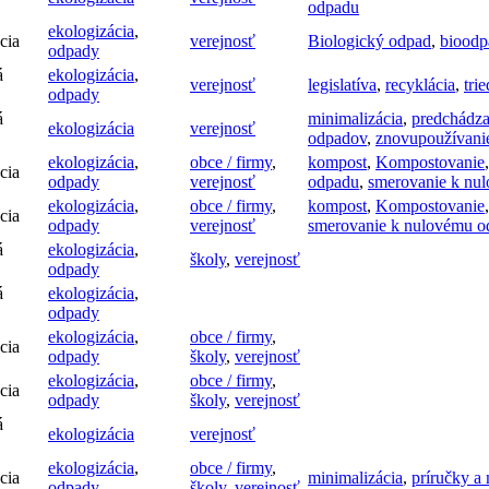
odpadu
ekologizácia
,
cia
verejnosť
Biologický odpad
,
bioodp
odpady
á
ekologizácia
,
verejnosť
legislatíva
,
recyklácia
,
tri
odpady
á
minimalizácia
,
predchádza
ekologizácia
verejnosť
odpadov
,
znovupoužívani
ekologizácia
,
obce / firmy
,
kompost
,
Kompostovanie
cia
odpady
verejnosť
odpadu
,
smerovanie k nu
ekologizácia
,
obce / firmy
,
kompost
,
Kompostovanie
cia
odpady
verejnosť
smerovanie k nulovému o
á
ekologizácia
,
školy
,
verejnosť
odpady
á
ekologizácia
,
odpady
ekologizácia
,
obce / firmy
,
cia
odpady
školy
,
verejnosť
ekologizácia
,
obce / firmy
,
cia
odpady
školy
,
verejnosť
á
ekologizácia
verejnosť
ekologizácia
,
obce / firmy
,
cia
minimalizácia
,
príručky a
odpady
školy
,
verejnosť