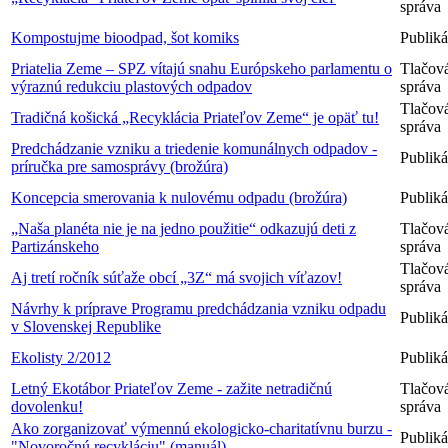
správa
Kompostujme bioodpad, šot komiks
Publiká
Priatelia Zeme – SPZ vítajú snahu Európskeho parlamentu o
Tlačov
výraznú redukciu plastových odpadov
správa
Tlačov
Tradičná košická „Recyklácia Priateľov Zeme“ je opäť tu!
správa
Predchádzanie vzniku a triedenie komunálnych odpadov -
Publiká
príručka pre samosprávy (brožúra)
Koncepcia smerovania k nulovému odpadu (brožúra)
Publiká
„Naša planéta nie je na jedno použitie“ odkazujú deti z
Tlačov
Partizánskeho
správa
Tlačov
Aj tretí ročník súťaže obcí „3Z“ má svojich víťazov!
správa
Návrhy k príprave Programu predchádzania vzniku odpadu
Publiká
v Slovenskej Republike
Ekolisty 2/2012
Publiká
Letný Ekotábor Priateľov Zeme - zažite netradičnú
Tlačov
dovolenku!
správa
Ako zorganizovať výmennú ekologicko-charitatívnu burzu -
Publiká
"Novoročnú recykláciu" (manuál)