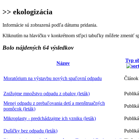
>> ekologizácia
Informácie sú zobrazená podľa dátumu pridania.
Kliknutím na hlavičku v konkrétnom stľpci tabuľky môžete zmeniť s
Bolo nájdených 64 výsledkov
Typ o
Názov
Moratórium na výstavbu nových spaľovní odpadu
Článok
Znižujme množstvo odpadu z obalov (leták)
Publiká
Menej odpadu z prebaľovania detí a menštruačných
Publiká
pomôcok (leták)
Mikroplasty - predchádzajme ich vzniku (leták)
Publiká
Dušičky bez odpadu (leták)
Publiká