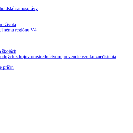
ehradské samosprávy
ho života
teľnému regiónu V4
a školách
írodných zdrojov prostredníctvom prevencie vzniku znečistenia
e príčin