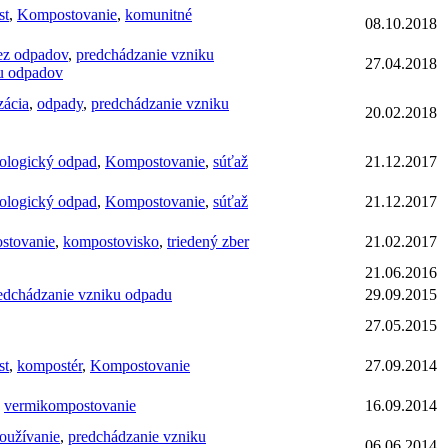
st
,
Kompostovanie
,
komunitné
08.10.2018
ez odpadov
,
predchádzanie vzniku
27.04.2018
ku odpadov
zácia
,
odpady
,
predchádzanie vzniku
20.02.2018
ologický odpad
,
Kompostovanie
,
súťaž
21.12.2017
ologický odpad
,
Kompostovanie
,
súťaž
21.12.2017
stovanie
,
kompostovisko
,
triedený zber
21.02.2017
21.06.2016
edchádzanie vzniku odpadu
29.09.2015
27.05.2015
st
,
kompostér
,
Kompostovanie
27.09.2014
,
vermikompostovanie
16.09.2014
oužívanie
,
predchádzanie vzniku
06.06.2014