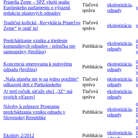
Priatelia Zeme – SPZ vítajú snahu
Tlačová
ekologizácia
,
Európskeho parlamentu o výraznú
v
správa
odpady
redukciu plastových odpadov
Tradičná košická „Recyklácia Priateľov
Tlačová
ekologizácia
v
Zeme“ je opäť tu!
správa
Predchádzanie vzniku a triedenie
o
ekologizácia
,
komunálnych odpadov - príručka pre
Publikácia
f
odpady
samosprávy (brožúra)
v
o
Koncepcia smerovania k nulovému
ekologizácia
,
Publikácia
f
odpadu (brožúra)
odpady
v
„Naša planéta nie je na jedno použitie“
Tlačová
ekologizácia
,
š
odkazujú deti z Partizánskeho
správa
odpady
v
Aj tretí ročník súťaže obcí „3Z“ má
Tlačová
ekologizácia
,
svojich víťazov!
správa
odpady
o
Návrhy k príprave Programu
ekologizácia
,
f
predchádzania vzniku odpadu v
Publikácia
odpady
š
Slovenskej Republike
v
o
ekologizácia
,
f
Ekolisty 2/2012
Publikácia