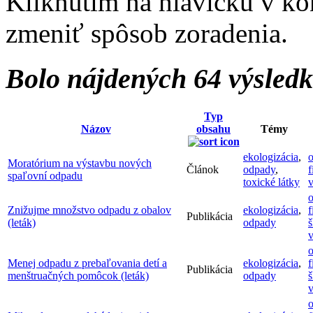
Kliknutím na hlavičku v ko
zmeniť spôsob zoradenia.
Bolo nájdených 64 výsled
Typ
Názov
obsahu
Témy
ekologizácia
,
o
Moratórium na výstavbu nových
Článok
odpady
,
f
spaľovní odpadu
toxické látky
v
o
Znižujme množstvo odpadu z obalov
ekologizácia
,
f
Publikácia
(leták)
odpady
š
v
o
Menej odpadu z prebaľovania detí a
ekologizácia
,
f
Publikácia
menštruačných pomôcok (leták)
odpady
š
v
o