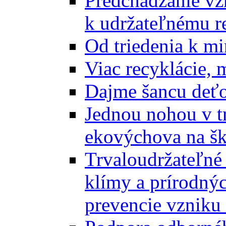
Predchádzanie vz
k udržateľnému r
Od triedenia k mi
Viac recyklácie, 
Dajme šancu deťo
Jednou nohou v tr
ekovýchova na š
Trvaloudržateľné 
klímy a prírodný
prevencie vzniku 