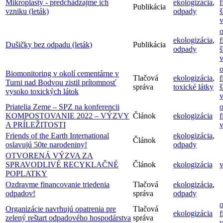
Mikroplasty - predchádzajme ich
ekologizácia
,
f
Publikácia
vzniku (leták)
odpady
š
v
o
ekologizácia
,
f
Dušičky bez odpadu (leták)
Publikácia
odpady
š
v
o
Biomonitoring v okolí cementárne v
Tlačová
ekologizácia
,
f
Turni nad Bodvou zistil prítomnosť
správa
toxické látky
š
vysoko toxických látok
v
Priatelia Zeme – SPZ na konferencii
o
KOMPOSTOVANIE 2022 – VÝZVY
Článok
ekologizácia
f
A PRÍLEŽITOSTI
v
Friends of the Earth International
ekologizácia
,
Článok
oslavujú 50te narodeniny!
odpady
OTVORENÁ VÝZVA ZA
SPRAVODLIVÉ RECYKLAČNÉ
Článok
ekologizácia
v
POPLATKY
Ozdravme financovanie triedenia
Tlačová
ekologizácia
,
odpadov!
správa
odpady
o
Organizácie navrhujú opatrenia pre
Tlačová
ekologizácia
f
zelený reštart odpadového hospodárstva
správa
v