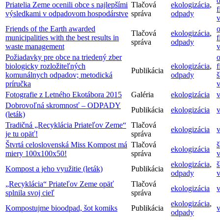
o
Priatelia Zeme ocenili obce s najlepšími
Tlačová
ekologizácia
,
f
výsledkami v odpadovom hospodárstve
správa
odpady
v
Friends of the Earth awarded
o
Tlačová
ekologizácia
,
municipalities with the best results in
f
správa
odpady
waste management
v
Požiadavky pre obce na triedený zber
o
biologicky rozložiteľných
ekologizácia
,
f
Publikácia
komunálnych odpadov; metodická
odpady
š
príručka
v
Fotografie z Letného Ekotábora 2015
Galéria
ekologizácia
v
Dobrovoľná skromnosť – ODPADY
Publikácia
ekologizácia
v
(leták)
Tradičná „Recyklácia Priateľov Zeme“
Tlačová
ekologizácia
v
je tu opäť!
správa
Štvrtá celoslovenská Miss Kompost má
Tlačová
š
ekologizácia
miery 100x100x50!
správa
v
ekologizácia
,
š
Kompost a jeho využitie (leták)
Publikácia
odpady
v
„Recyklácia“ Priateľov Zeme opäť
Tlačová
ekologizácia
v
splnila svoj cieľ
správa
ekologizácia
,
Kompostujme bioodpad, šot komiks
Publikácia
v
odpady