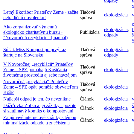
odpady
š
v
Letný Ekotábor Priateľov Zeme - zažite
Tlačová
ekologizácia
v
netradičnú dovolenku!
správa
o
Ako zorganizovať výmennú
ekologizácia
,
f
ekologicko-charitatívnu burzu -
Publikácia
odpady
š
"Novoročnú recykláciu" (manuál)
v
Súťaž Miss Kompost po prvý raz
Tlačová
ekologizácia
,
štartuje na Slovensku
správa
odpady
V Novoročnej „recyklácii“ Priateľov
Tlačová
Zeme – SPZ pomáhajú Košičania
ekologizácia
správa
životnému prostrediu aj sebe navzájom
Novoročná „recyklácia“ Priateľov
Tlačová
Zeme – SPZ opäť pomôže obyvateľom
ekologizácia
správa
Košíc
Najlepší odpad je ten, čo nevznikne
Článok
ekologizácia
v
Dážďovka Žofka a jej zážitky - pozrite
š
Článok
ekologizácia
si zaujímavý komiks o kompostovaní
v
Zaujímavé internetové stránky s témou
Článok
ekologizácia
v
minimalizácie odpadu a znečistenia