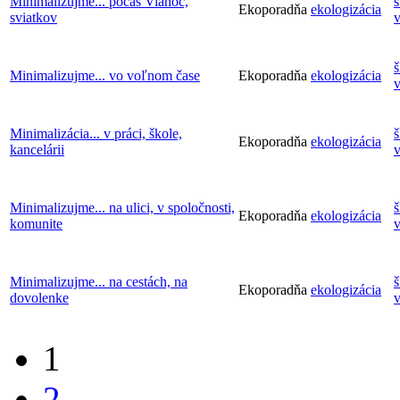
Minimalizujme... počas Vianoc,
š
Ekoporadňa
ekologizácia
sviatkov
v
š
Minimalizujme... vo voľnom čase
Ekoporadňa
ekologizácia
v
Minimalizácia... v práci, škole,
š
Ekoporadňa
ekologizácia
kancelárii
v
Minimalizujme... na ulici, v spoločnosti,
š
Ekoporadňa
ekologizácia
komunite
v
Minimalizujme... na cestách, na
š
Ekoporadňa
ekologizácia
dovolenke
v
1
2