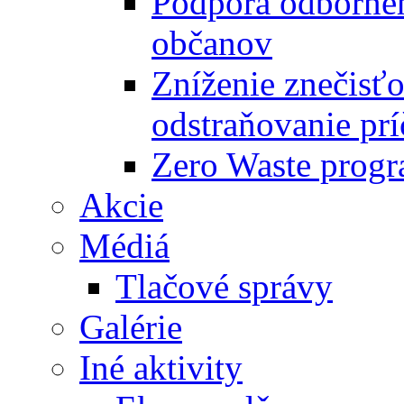
Podpora odbornéh
občanov
Zníženie znečisťo
odstraňovanie prí
Zero Waste progr
Akcie
Médiá
Tlačové správy
Galérie
Iné aktivity