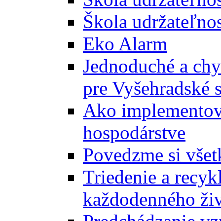
Škola udržateľnos
Eko Alarm
Jednoduché a chyt
pre Vyšehradské 
Ako implementova
hospodárstve
Povedzme si všet
Triedenie a recyk
každodenného ži