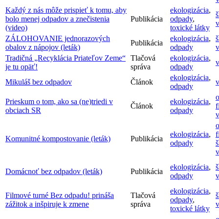
Každý z nás môže prispieť k tomu, aby
ekologizácia
,
š
bolo menej odpadov a znečistenia
Publikácia
odpady
,
v
(video)
toxické látky
ZÁLOHOVANIE jednorazových
ekologizácia
,
š
Publikácia
obalov z nápojov (leták)
odpady
v
Tradičná „Recyklácia Priateľov Zeme“
Tlačová
ekologizácia
,
v
je tu opäť!
správa
odpady
ekologizácia
,
Mikuláš bez odpadov
Článok
v
odpady
o
Prieskum o tom, ako sa (ne)triedi v
ekologizácia
,
Článok
f
obciach SR
odpady
v
o
ekologizácia
,
f
Komunitné kompostovanie (leták)
Publikácia
odpady
š
v
ekologizácia
,
š
Domácnoť bez odpadov (leták)
Publikácia
odpady
v
ekologizácia
,
Filmové turné Bez odpadu! prináša
Tlačová
š
odpady
,
zážitok a inšpiruje k zmene
správa
v
toxické látky