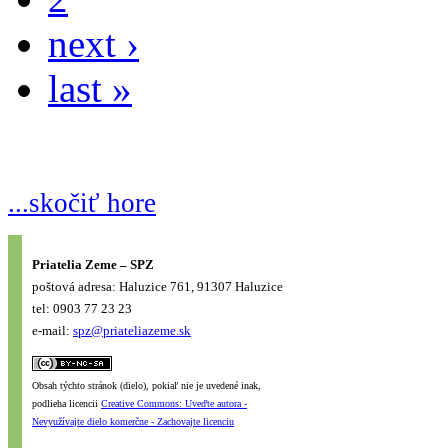
next ›
last »
...skočiť hore
Priatelia Zeme – SPZ
poštová adresa: Haluzice 761, 91307 Haluzice
tel: 0903 77 23 23
e-mail:
spz@priateliazeme.sk
Obsah týchto stránok (dielo), pokiaľ nie je uvedené inak,
podlieha licencii
Creative Commons: Uveďte autora -
Nevyužívajte dielo komerčne - Zachovajte licenciu