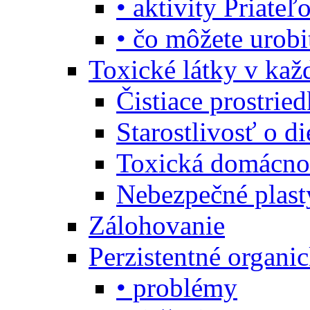
• aktivity Priate
• čo môžete urob
Toxické látky v ka
Čistiace prostrie
Starostlivosť o di
Toxická domácno
Nebezpečné plast
Zálohovanie
Perzistentné organi
• problémy