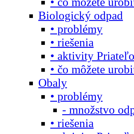
• čo môžete urob
Biologický odpad
• problémy
• riešenia
• aktivity Priate
• čo môžete urob
Obaly
• problémy
- množstvo odp
• riešenia