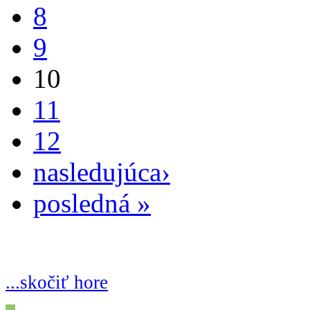
8
9
10
11
12
nasledujúca›
posledná »
...skočiť hore