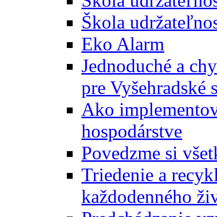
Škola udržateľno
Škola udržateľnos
Eko Alarm
Jednoduché a chyt
pre Vyšehradské 
Ako implementova
hospodárstve
Povedzme si všet
Triedenie a recyk
každodenného ži