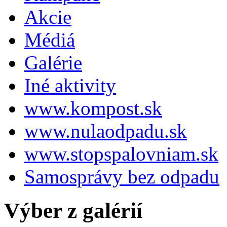
Akcie
Médiá
Galérie
Iné aktivity
www.kompost.sk
www.nulaodpadu.sk
www.stopspalovniam.sk
Samosprávy bez odpadu
Výber z galérií