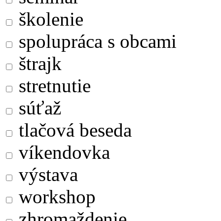
školenie
spolupráca s obcami
štrajk
stretnutie
súťaž
tlačová beseda
víkendovka
výstava
workshop
zhromaždenie