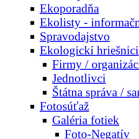
Ekoporadňa
Ekolisty - informač
Spravodajstvo
Ekologickí hriešnici
Firmy / organizác
Jednotlivci
Štátna správa / s
Fotosúťaž
Galéria fotiek
Foto-Negatív