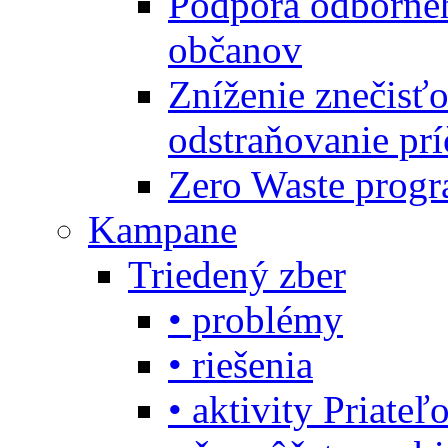
Podpora odbornéh
občanov
Zníženie znečisťo
odstraňovanie prí
Zero Waste progr
Kampane
Triedený zber
• problémy
• riešenia
• aktivity Priate