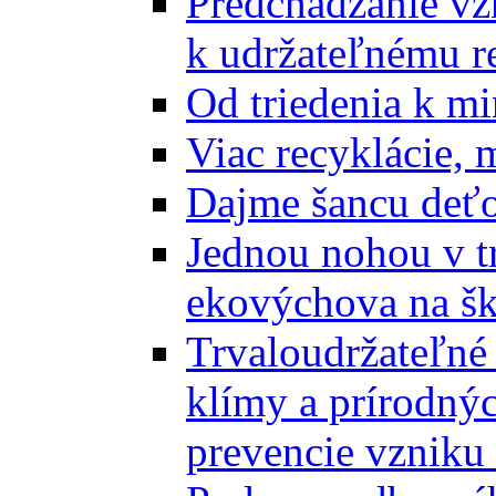
Predchádzanie vz
k udržateľnému r
Od triedenia k mi
Viac recyklácie, 
Dajme šancu deťo
Jednou nohou v tr
ekovýchova na š
Trvaloudržateľné 
klímy a prírodný
prevencie vzniku 