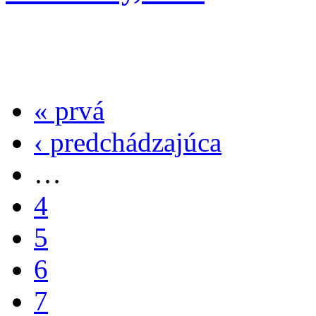
« prvá
‹ predchádzajúca
…
4
5
6
7