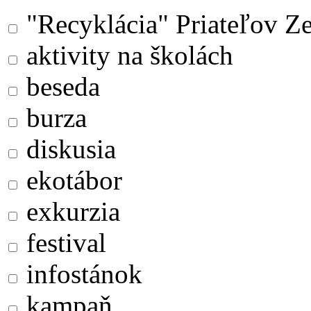
"Recyklácia" Priateľov Z
aktivity na školách
beseda
burza
diskusia
ekotábor
exkurzia
festival
infostánok
kampaň