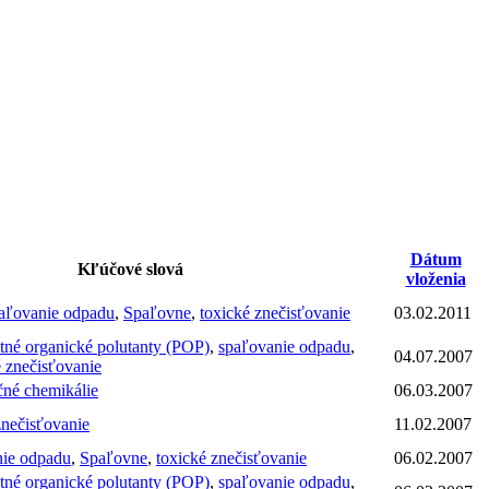
Dátum
Kľúčové slová
vloženia
aľovanie odpadu
,
Spaľovne
,
toxické znečisťovanie
03.02.2011
ntné organické polutanty (POP)
,
spaľovanie odpadu
,
04.07.2007
é znečisťovanie
né chemikálie
06.03.2007
znečisťovanie
11.02.2007
nie odpadu
,
Spaľovne
,
toxické znečisťovanie
06.02.2007
ntné organické polutanty (POP)
,
spaľovanie odpadu
,