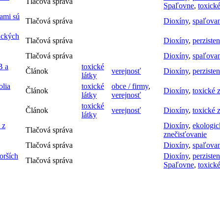
Tlačová správa
Spaľovne
,
toxick
ami sú
Tlačová správa
Dioxíny
,
spaľova
xických
Tlačová správa
Dioxíny
,
perziste
Tlačová správa
Dioxíny
,
spaľova
B a
toxické
Článok
verejnosť
Dioxíny
,
perziste
látky
olia
toxické
obce / firmy
,
Článok
Dioxíny
,
toxické 
látky
verejnosť
toxické
Článok
verejnosť
Dioxíny
,
toxické 
látky
 z
Dioxíny
,
ekologic
Tlačová správa
znečisťovanie
Tlačová správa
Dioxíny
,
spaľova
orších
Dioxíny
,
perziste
Tlačová správa
Spaľovne
,
toxick