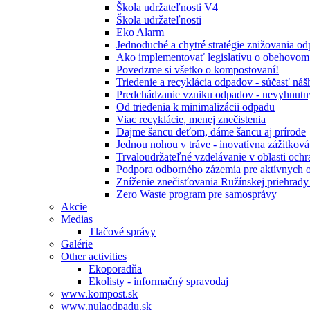
Škola udržateľnosti V4
Škola udržateľnosti
Eko Alarm
Jednoduché a chytré stratégie znižovania 
Ako implementovať legislatívu o obehovom
Povedzme si všetko o kompostovaní!
Triedenie a recyklácia odpadov - súčasť ná
Predchádzanie vzniku odpadov - nevyhnutn
Od triedenia k minimalizácii odpadu
Viac recyklácie, menej znečistenia
Dajme šancu deťom, dáme šancu aj prírode
Jednou nohou v tráve - inovatívna zážitkov
Trvaloudržateľné vzdelávanie v oblasti ochr
Podpora odborného zázemia pre aktívnych 
Zníženie znečisťovania Ružínskej priehrady 
Zero Waste program pre samosprávy
Akcie
Medias
Tlačové správy
Galérie
Other activities
Ekoporadňa
Ekolisty - informačný spravodaj
www.kompost.sk
www.nulaodpadu.sk