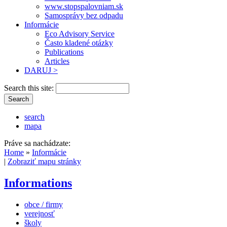
www.stopspalovniam.sk
Samosprávy bez odpadu
Informácie
Eco Advisory Service
Často kladené otázky
Publications
Articles
DARUJ >
Search this site:
search
mapa
Práve sa nachádzate:
Home
»
Informácie
|
Zobraziť mapu stránky
Informations
obce / firmy
verejnosť
školy