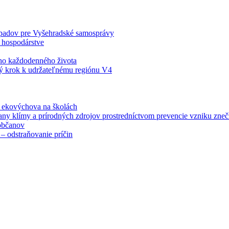
odpadov pre Vyšehradské samosprávy
 hospodárstve
šho každodenného života
ý krok k udržateľnému regiónu V4
á ekovýchova na školách
any klímy a prírodných zdrojov prostredníctvom prevencie vzniku zneči
občanov
– odstraňovanie príčin