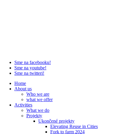
Sme na facebooku!
Sme na youtube!
Sme na twitteri!
Home
About us
Who we are
what we offer
Activities
What we do
Projekty
Ukončené projekty
Elevating Reuse in Cities
Fork to farm 2024