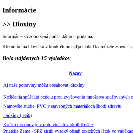
Informácie
>> Dioxíny
Informácie sú zobrazená podľa dátumu pridania.
Kliknutím na hlavičku v konkrétnom stľpci tabuľky môžete zmeniť s
Bolo nájdených 15 výsledkov
Názov
Aj naše potraviny môžu obsahovať dioxíny
Košičania spúšťajú petíciu proti zvyšovaniu množstva spaľovaných
Najnovšie štúdie: PVC v stavebných materiáloch škodí zdraviu
Dioxíny (leták)
Koľko dioxínov je v potravinách v okolí Košíc?
Priatelia Zeme - SPZ zistili vysoký obsah toxických látok vo vajíčkac