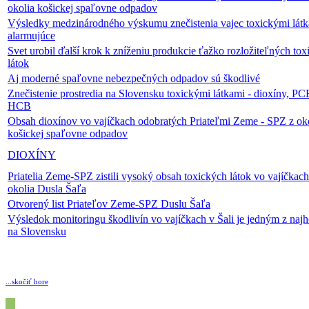
okolia košickej spaľovne odpadov
Výsledky medzinárodného výskumu znečistenia vajec toxickými látk
alarmujúce
Svet urobil ďalší krok k zníženiu produkcie ťažko rozložiteľných to
látok
Aj moderné spaľovne nebezpečných odpadov sú škodlivé
Znečistenie prostredia na Slovensku toxickými látkami - dioxíny, PC
HCB
Obsah dioxínov vo vajíčkach odobratých Priateľmi Zeme - SPZ z ok
košickej spaľovne odpadov
DIOXÍNY
Priatelia Zeme-SPZ zistili vysoký obsah toxických látok vo vajíčkach
okolia Dusla Šaľa
Otvorený list Priateľov Zeme-SPZ Duslu Šaľa
Výsledok monitoringu škodlivín vo vajíčkach v Šali je jedným z najh
na Slovensku
...skočiť hore