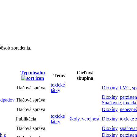
pôsob zoradenia.
Typ obsahu
Cieľová
Témy
skupina
toxické
Tlačová správa
Dioxíny
,
PVC
,
sp
látky
Dioxíny
,
perziste
 odpadov
Tlačová správa
Spaľovne
,
toxick
Tlačová správa
Dioxíny
,
nebezpeč
toxické
Publikácia
školy
,
verejnosť
Dioxíny
,
toxické 
látky
Tlačová správa
Dioxíny
,
spaľova
h z
Dioxíny
,
perziste