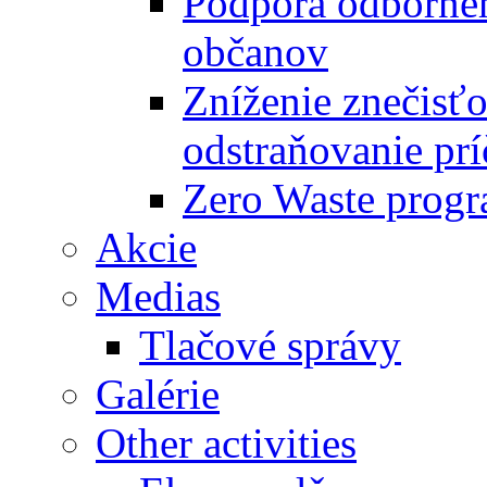
Podpora odbornéh
občanov
Zníženie znečisťo
odstraňovanie prí
Zero Waste progr
Akcie
Medias
Tlačové správy
Galérie
Other activities