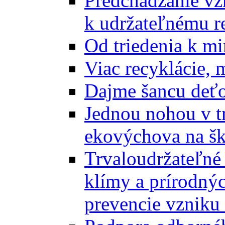
Predchádzanie vz
k udržateľnému r
Od triedenia k mi
Viac recyklácie, 
Dajme šancu deťo
Jednou nohou v tr
ekovýchova na š
Trvaloudržateľné 
klímy a prírodný
prevencie vzniku 