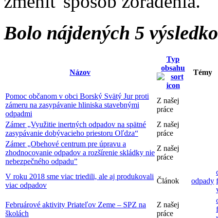
zmeniť spôsob zoradenia.
Bolo nájdených 5 výsledk
Typ
obsahu
Názov
Témy
Pomoc občanom v obci Borský Svätý Jur proti
Z našej
zámeru na zasypávanie hliniska stavebnými
práce
odpadmi
Zámer „Využitie inertných odpadov na spätné
Z našej
zasypávanie dobývacieho priestoru Oľdza“
práce
Zámer „Obehové centrum pre úpravu a
Z našej
zhodnocovanie odpadov a rozšírenie skládky nie
práce
nebezpečného odpadu”
V roku 2018 sme viac triedili, ale aj produkovali
Článok
odpady
viac odpadov
Februárové aktivity Priateľov Zeme – SPZ na
Z našej
školách
práce