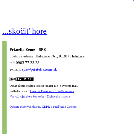
...skočiť hore
Priatelia Zeme – SPZ
poštová adresa: Haluzice 761, 91307 Haluzice
tel: 0903 77 23 23
e-mail:
spz@priateliazeme.sk
Obsah týchto stránok (dielo), pokiaľ nie je uvedené inak,
podlieha licencii
Creative Commons: Uveďte autora -
Nevyužívajte dielo komerčne - Zachovajte licenciu
Ochrana osobných údajov, GDPR a používanie Cookies