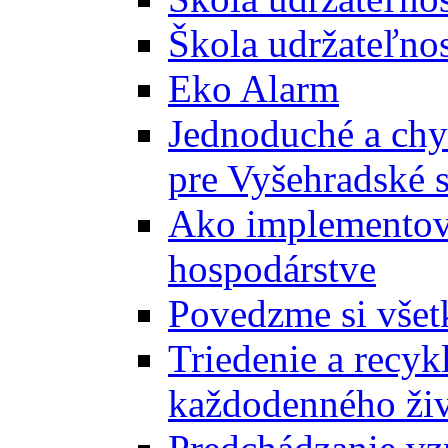
Škola udržateľnos
Eko Alarm
Jednoduché a chyt
pre Vyšehradské 
Ako implementova
hospodárstve
Povedzme si všet
Triedenie a recyk
každodenného ži