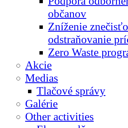
Podpora odbornéh
občanov
Zníženie znečisťo
odstraňovanie prí
Zero Waste progr
Akcie
Medias
Tlačové správy
Galérie
Other activities