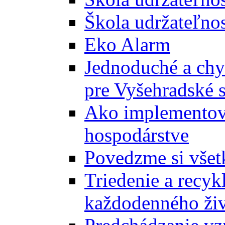
Škola udržateľnos
Eko Alarm
Jednoduché a chyt
pre Vyšehradské 
Ako implementova
hospodárstve
Povedzme si všet
Triedenie a recyk
každodenného ži