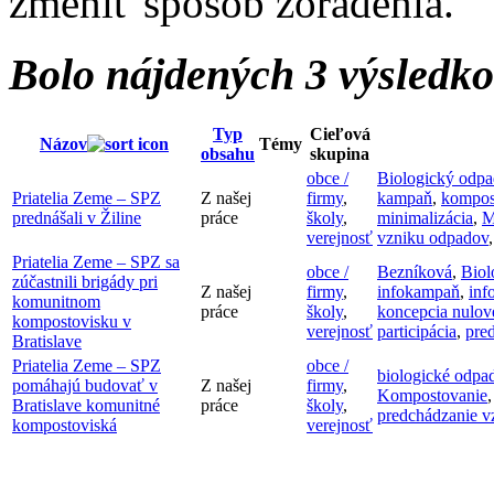
zmeniť spôsob zoradenia.
Bolo nájdených 3 výsledk
Typ
Cieľová
Názov
Témy
obsahu
skupina
obce /
Biologický odpa
Priatelia Zeme – SPZ
Z našej
firmy
,
kampaň
,
kompos
prednášali v Žiline
práce
školy
,
minimalizácia
,
M
verejnosť
vzniku odpadov
Priatelia Zeme – SPZ sa
obce /
Bezníková
,
Biol
zúčastnili brigády pri
Z našej
firmy
,
infokampaň
,
inf
komunitnom
práce
školy
,
koncepcia nulo
kompostovisku v
verejnosť
participácia
,
pre
Bratislave
Priatelia Zeme – SPZ
obce /
biologické odpa
pomáhajú budovať v
Z našej
firmy
,
Kompostovanie
Bratislave komunitné
práce
školy
,
predchádzanie v
kompostoviská
verejnosť