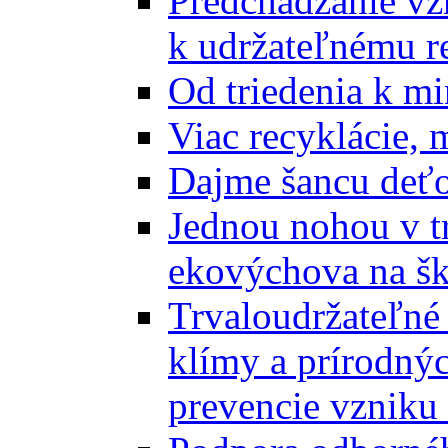
Predchádzanie vz
k udržateľnému r
Od triedenia k mi
Viac recyklácie, 
Dajme šancu deťo
Jednou nohou v tr
ekovýchova na š
Trvaloudržateľné 
klímy a prírodný
prevencie vzniku 