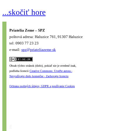
...skočiť hore
Priatelia Zeme – SPZ
poštová adresa: Haluzice 761, 91307 Haluzice
tel: 0903 77 23 23
e-mail:
spz@priateliazeme.sk
Obsah týchto stránok (dielo), pokiaľ nie je uvedené inak,
podlieha licencii
Creative Commons: Uveďte autora -
Nevyužívajte dielo komerčne - Zachovajte licenciu
Ochrana osobných údajov, GDPR a používanie Cookies
#