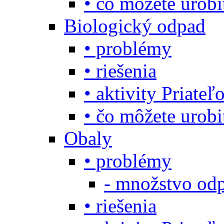
• čo môžete urob
Biologický odpad
• problémy
• riešenia
• aktivity Priate
• čo môžete urob
Obaly
• problémy
- množstvo odp
• riešenia