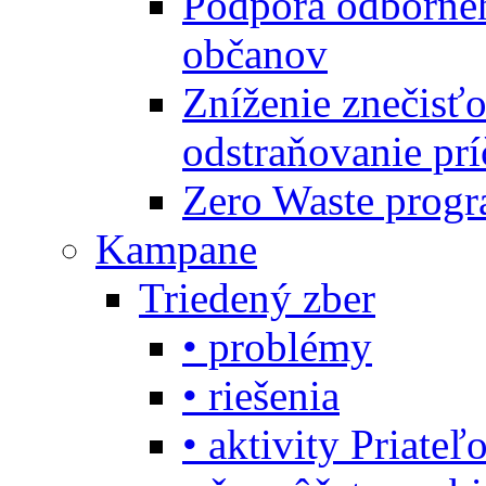
Podpora odbornéh
občanov
Zníženie znečisťo
odstraňovanie prí
Zero Waste progr
Kampane
Triedený zber
• problémy
• riešenia
• aktivity Priate