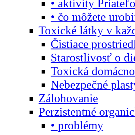
• aktivity Priate
• čo môžete urob
Toxické látky v ka
Čistiace prostrie
Starostlivosť o di
Toxická domácno
Nebezpečné plast
Zálohovanie
Perzistentné organi
• problémy