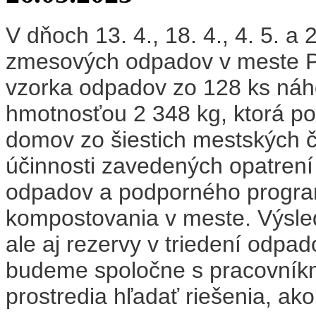
V dňoch 13. 4., 18. 4., 4. 5. a
zmesových odpadov v meste Pa
vzorka odpadov zo 128 ks náh
hmotnosťou 2 348 kg, ktorá p
domov zo šiestich mestských ča
účinnosti zavedených opatren
odpadov a podporného progra
kompostovania v meste. Výsle
ale aj rezervy v triedení odpad
budeme spoločne s pracovníkm
prostredia hľadať riešenia, ako 