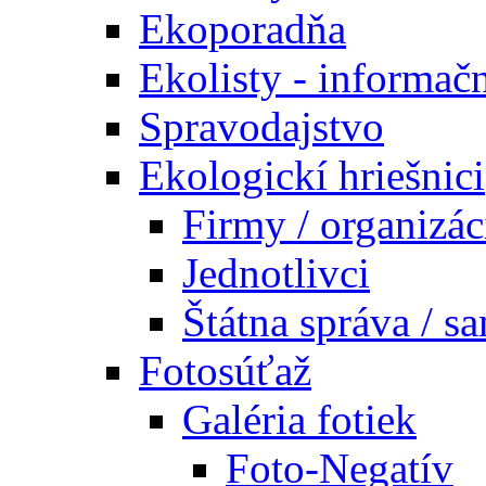
Ekoporadňa
Ekolisty - informač
Spravodajstvo
Ekologickí hriešnici
Firmy / organizác
Jednotlivci
Štátna správa / s
Fotosúťaž
Galéria fotiek
Foto-Negatív