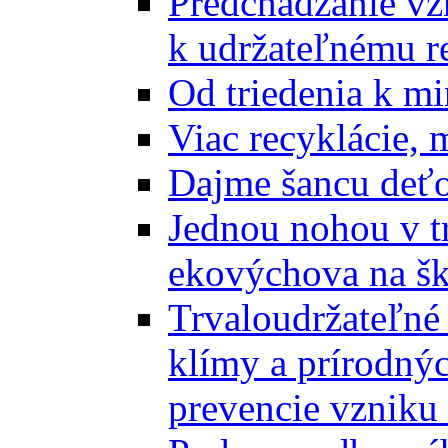
Predchádzanie vz
k udržateľnému r
Od triedenia k mi
Viac recyklácie, 
Dajme šancu deťo
Jednou nohou v tr
ekovýchova na š
Trvaloudržateľné 
klímy a prírodný
prevencie vzniku 