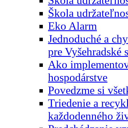
Škola udržateľno
Škola udržateľnos
Eko Alarm
Jednoduché a chyt
pre Vyšehradské 
Ako implementova
hospodárstve
Povedzme si všet
Triedenie a recyk
každodenného ži