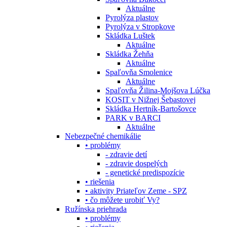
Aktuálne
Pyrolýza plastov
Pyrolýza v Stropkove
Skládka Luštek
Aktuálne
Skládka Žehňa
Aktuálne
Spaľovňa Smolenice
Aktuálne
Spaľovňa Žilina-Mojšova Lúčka
KOSIT v Nižnej Šebastovej
Skládka Hertník-Bartošovce
PARK v BARCI
Aktuálne
Nebezpečné chemikálie
• problémy
- zdravie detí
- zdravie dospelých
- genetické predispozície
• riešenia
• aktivity Priateľov Zeme - SPZ
• čo môžete urobiť Vy?
Ružínska priehrada
• problémy