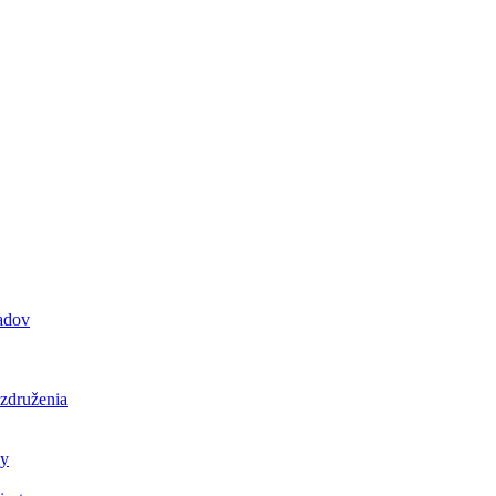
padov
 združenia
ly