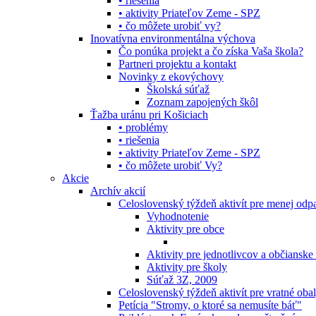
• riešenia
• aktivity Priateľov Zeme - SPZ
• čo môžete urobiť vy?
Inovatívna environmentálna výchova
Čo ponúka projekt a čo získa Vaša škola?
Partneri projektu a kontakt
Novinky z ekovýchovy
Školská súťaž
Zoznam zapojených škôl
Ťažba uránu pri Košiciach
• problémy
• riešenia
• aktivity Priateľov Zeme - SPZ
• čo môžete urobiť Vy?
Akcie
Archív akcií
Celoslovenský týždeň aktivít pre menej od
Vyhodnotenie
Aktivity pre obce
Aktivity pre jednotlivcov a občianske
Aktivity pre školy
Súťaž 3Z, 2009
Celoslovenský týždeň aktivít pre vratné oba
Petícia "Stromy, o ktoré sa nemusíte báť"