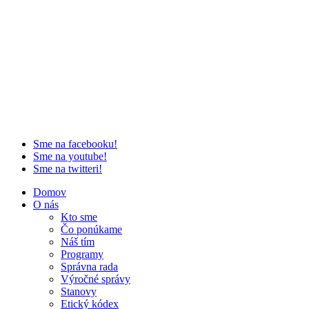
Sme na facebooku!
Sme na youtube!
Sme na twitteri!
Domov
O nás
Kto sme
Čo ponúkame
Náš tím
Programy
Správna rada
Výročné správy
Stanovy
Etický kódex