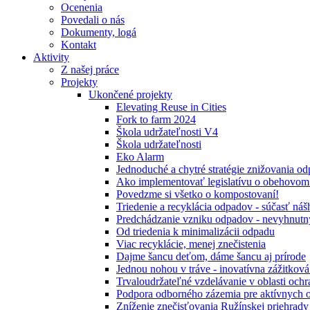
Ocenenia
Povedali o nás
Dokumenty, logá
Kontakt
Aktivity
Z našej práce
Projekty
Ukončené projekty
Elevating Reuse in Cities
Fork to farm 2024
Škola udržateľnosti V4
Škola udržateľnosti
Eko Alarm
Jednoduché a chytré stratégie znižovania 
Ako implementovať legislatívu o obehovom
Povedzme si všetko o kompostovaní!
Triedenie a recyklácia odpadov - súčasť ná
Predchádzanie vzniku odpadov - nevyhnutn
Od triedenia k minimalizácii odpadu
Viac recyklácie, menej znečistenia
Dajme šancu deťom, dáme šancu aj prírode
Jednou nohou v tráve - inovatívna zážitkov
Trvaloudržateľné vzdelávanie v oblasti ochr
Podpora odborného zázemia pre aktívnych 
Zníženie znečisťovania Ružínskej priehrady 