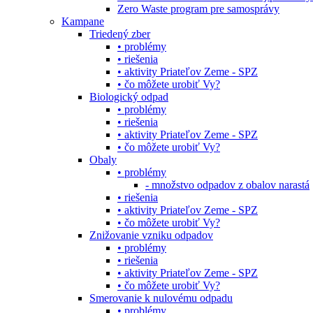
Zero Waste program pre samosprávy
Kampane
Triedený zber
• problémy
• riešenia
• aktivity Priateľov Zeme - SPZ
• čo môžete urobiť Vy?
Biologický odpad
• problémy
• riešenia
• aktivity Priateľov Zeme - SPZ
• čo môžete urobiť Vy?
Obaly
• problémy
- množstvo odpadov z obalov narastá
• riešenia
• aktivity Priateľov Zeme - SPZ
• čo môžete urobiť Vy?
Znižovanie vzniku odpadov
• problémy
• riešenia
• aktivity Priateľov Zeme - SPZ
• čo môžete urobiť Vy?
Smerovanie k nulovému odpadu
• problémy