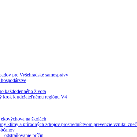
odpadov pre Vyšehradské samosprávy
 hospodárstve
šho každodenného života
ý krok k udržateľnému regiónu V4
á ekovýchova na školách
any klímy a prírodných zdrojov prostredníctvom prevencie vzniku zneči
občanov
– odstraňovanie príčin