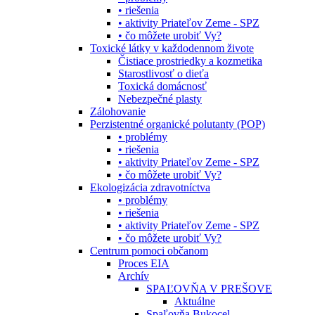
• riešenia
• aktivity Priateľov Zeme - SPZ
• čo môžete urobiť Vy?
Toxické látky v každodennom živote
Čistiace prostriedky a kozmetika
Starostlivosť o dieťa
Toxická domácnosť
Nebezpečné plasty
Zálohovanie
Perzistentné organické polutanty (POP)
• problémy
• riešenia
• aktivity Priateľov Zeme - SPZ
• čo môžete urobiť Vy?
Ekologizácia zdravotníctva
• problémy
• riešenia
• aktivity Priateľov Zeme - SPZ
• čo môžete urobiť Vy?
Centrum pomoci občanom
Proces EIA
Archív
SPAĽOVŇA V PREŠOVE
Aktuálne
Spaľovňa Bukocel