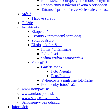
Prihláste sa k Európskym demonštračným m
Pripomienky k návrhu zákona o odpadoch
Tatranské prírodné rezervácie stále v ohroze
Médiá
Tlačové správy
Galérie
Iné aktivity
Ekoporadňa
Ekolisty - informačný spravodaj
Spravodajstvo
Ekologickí hriešnici
Firmy / organizácie
Jednotlivci
Štátna správa / samospráva
Fotosúťaž
Galéria fotiek
Foto-Negatív
Foto-Pozitív
Výhercovia a najlepšie fotografie
Podmienky fotosúťaže
www.kompost.sk
www.nulaodpadu.sk
www.stopspalovniam.sk
Samosprávy bez odpadu
Informácie